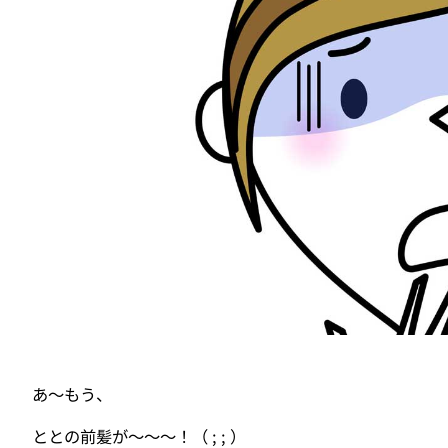
あ〜もう、
ととの前髪が〜〜〜！（ ; ; ）