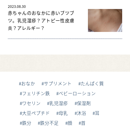
2023.08.30
赤ちゃんのおなかに赤いブツブ
ツ。乳児湿疹？アトピー性皮膚
炎？アレルギー？
おなか
サプリメント
たんぱく質
フェリチン鉄
ベビーローション
ワセリン
乳児湿疹
保湿剤
大豆ペプチド
母乳
沐浴
耳
鉄分
鉄分不足
顔
首