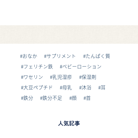
おなか
サプリメント
たんぱく質
フェリチン鉄
ベビーローション
ワセリン
乳児湿疹
保湿剤
大豆ペプチド
母乳
沐浴
耳
鉄分
鉄分不足
顔
首
人気記事